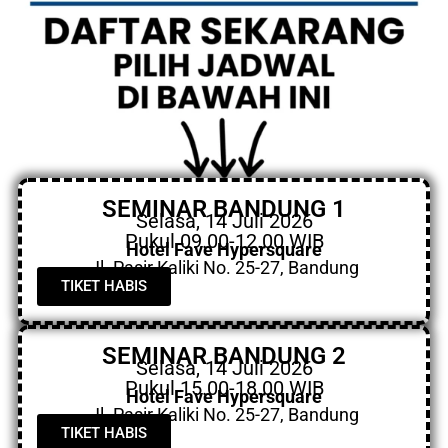
SEMINAR BANDUNG 1
Selasa, 14 Juli 2026
Pukul 09.00-12.00 WIB
Hotel Fave Hypersquare
Jl. Pasir Kaliki No. 25-27, Bandung
TIKET HABIS
SEMINAR BANDUNG 2
Selasa, 14 Juli 2026
Pukul 15.00-18.00 WIB
Hotel Fave Hypersquare
Jl. Pasir Kaliki No. 25-27, Bandung
TIKET HABIS